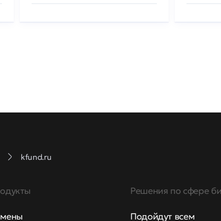
kfund.ru
одукты
Решения по сфере би
мены
Подойдут всем