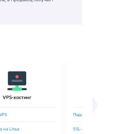
VPS-хостинг
SSL-сертификаты
VPS
Подобрать SSL-сертификат
р на Linux
SSL-сертификаты GlobalSign