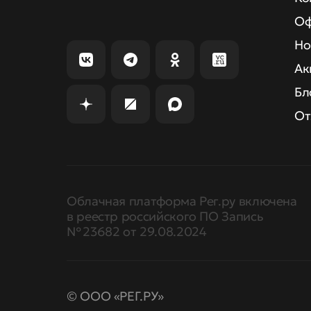
Оф
Но
Ак
Бл
От
Облачная платформа Рег.ру включена
в реестр российского ПО Запись
№ 23682 от 29.08.2024
© ООО «РЕГ.РУ»