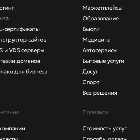
стинг
Маркетплейсы
чта
Образование
L-сертификаты
Бьюти
нструктор сайтов
Медицина
S и VDS серверы
Автосервисы
газин доменов
Бытовые услуги
лако для бизнеса
Досуг
Спорт
Все решения
мпания
Полезное
компании
Стоимость услуг
нтакты
Способы оплаты