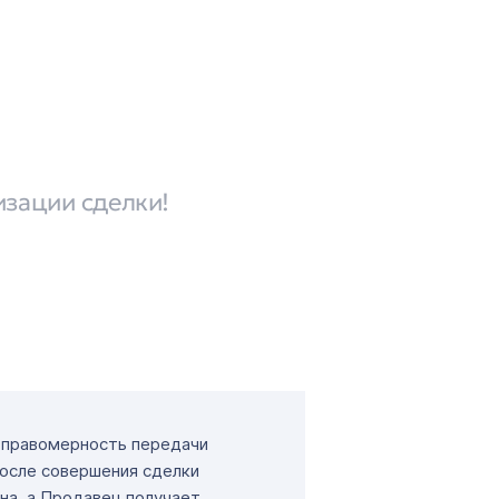
изации сделки!
т правомерность передачи
После совершения сделки
на, а Продавец получает