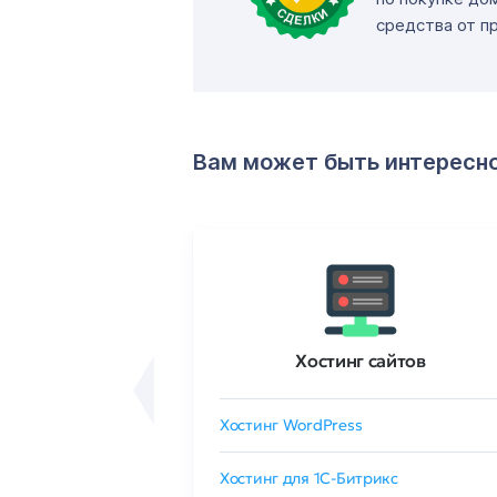
средства от п
Вам может быть интересн
ртификаты
Хостинг сайтов
сертификат
Хостинг WordPress
 GlobalSign
Хостинг для 1C-Битрикс